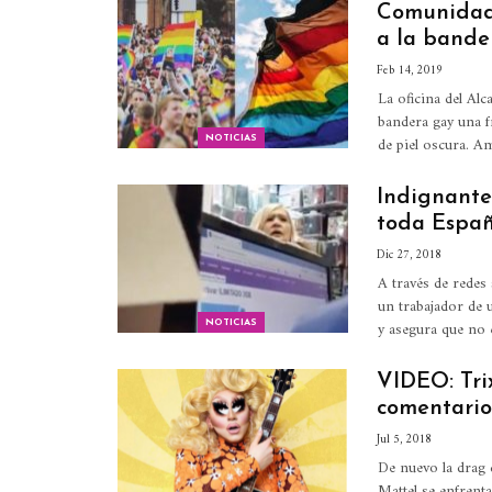
Comunidad 
a la bande
Feb 14, 2019
La oficina del Alc
bandera gay una fr
de piel oscura.
Am
NOTICIAS
Indignante
toda Espa
Dic 27, 2018
A través de redes 
un trabajador de 
y asegura que no 
NOTICIAS
VIDEO: Trix
comentarios
Jul 5, 2018
De nuevo la drag 
Mattel se enfrent