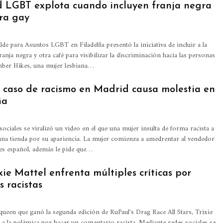
LGBT explota cuando incluyen franja negra
ra gay
alde para Asuntos LGBT en Filadelfia presentó la iniciativa de incluir a la
anja negra y otra café para visibilizar la discriminación hacia las personas
ber Hikes, una mujer lesbiana
…
 caso de racismo en Madrid causa molestia en
ña
sociales se viralizó un video en el que una mujer insulta de forma racista a
una tienda por su apariencia. La mujer comienza a amedrentar al vendedor
es español, además le pide que…
ie Mattel enfrenta múltiples críticas por
 racistas
queen que ganó la segunda edición de RuPaul's Drag Race All Stars, Trixie
a a la polémica por hacer un comentario racista. Mediante redes sociales se