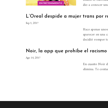
dio a conocer un
ENTRETENIMIENTO
L’Oreal despide a mujer trans por r
Sep 5, 2017
Hace apenas unos
aparecer en una 
decidió romper to
Noir, la app que prohíbe el racismo
Ago 14, 2017
En cuanto Noir de
elimina. Te conta