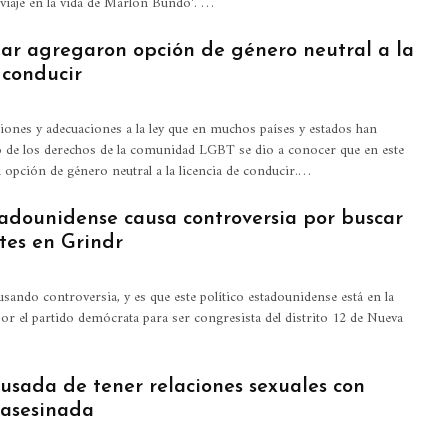
 viaje en la vida de Marlon Bundo'.
…
gar agregaron opción de género neutral a la
 conducir
iones y adecuaciones a la ley que en muchos países y estados han
o de los derechos de la comunidad LGBT se dio a conocer que en este
a opción de género neutral a la licencia de conducir.…
stadounidense causa controversia por buscar
tes en Grindr
ausando controversia, y es que este político estadounidense está en la
por el partido demócrata para ser congresista del distrito 12 de Nueva
usada de tener relaciones sexuales con
 asesinada