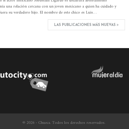
e el actor mexicano Sebastián Ligarde se declarara abiertamente
nía una relación cercana con un joven mexicano a quien ha cuidado y
uera su verdadero hijo. El nombre de este chico es Luis…
LAS PUBLICACIONES MÁS NUEVAS
© 2026 - Chueca. Todos los derechos reservados.