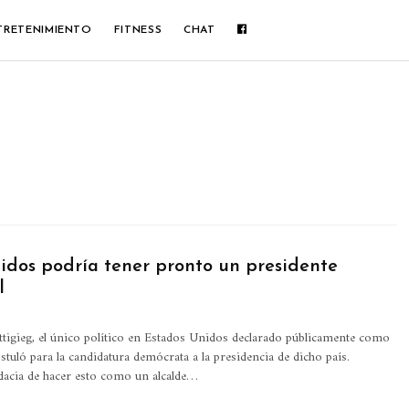
TRETENIMIENTO
FITNESS
CHAT
idos podría tener pronto un presidente
l
Bittigieg, el único político en Estados Unidos declarado públicamente como
tuló para la candidatura demócrata a la presidencia de dicho país.
acia de hacer esto como un alcalde
…