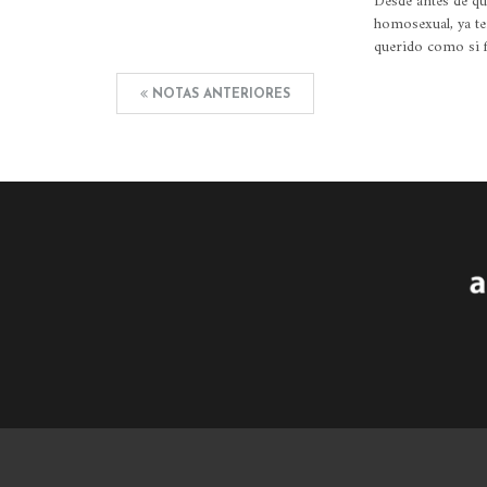
Desde antes de qu
homosexual, ya te
querido como si f
NOTAS ANTERIORES