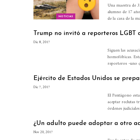
Una maestra de 32
alumno de 17 años
de la casa de la 
NOTICIAS
Trump no invitó a reporteros LGBT a
Dic 8, 2017
Siguen las acusac
homofóbicas. Esta
reporteros -uno 
Ejército de Estados Unidos se prepa
Dic 7, 2017
El Pentágono esta
aceptar reclutas t
órdenes judiciale
¿Un adulto puede adoptar a otro ad
Nov 20, 2017