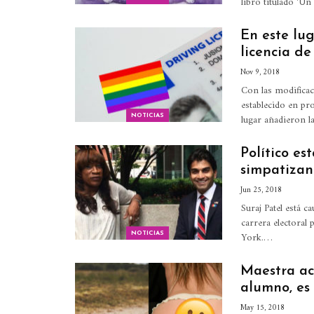
libro titulado 'Un
En este lu
licencia de
Nov 9, 2018
Con las modificac
establecido en pr
lugar añadieron l
NOTICIAS
Político e
simpatizan
Jun 25, 2018
Suraj Patel está c
carrera electoral 
York.…
NOTICIAS
Maestra ac
alumno, es
May 15, 2018