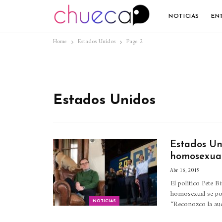
NOTICIAS
EN
Home
Estados Unidos
Page 2
Estados Unidos
Estados Un
homosexua
Abr 16, 2019
El político Pete 
homosexual se pos
“Reconozco la aud
NOTICIAS