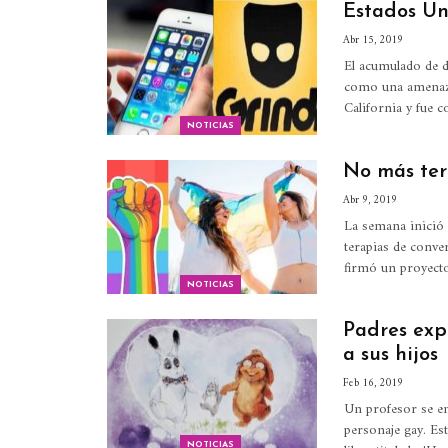
Estados Un
Abr 15, 2019
El acumulado de d
como una amenaz
California y fue 
NOTICIAS
No más ter
Abr 9, 2019
La semana inició 
terapias de conve
firmó un proyecto
NOTICIAS
Padres exp
a sus hijos
Feb 16, 2019
Un profesor se en
personaje gay.
Est
NOTICIAS