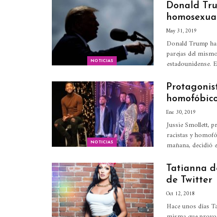
Donald Tru
homosexual
May 31, 2019
Donald Trump ha r
parejas del mismo
estadounidense.
E
NOTICIAS
Protagonis
homofóbic
Ene 30, 2019
Jussie Smollett, 
racistas y homof
mañana, decidió 
NOTICIAS
Tatianna d
de Twitter
Oct 12, 2018
Hace unos días Tay
misma que provocó