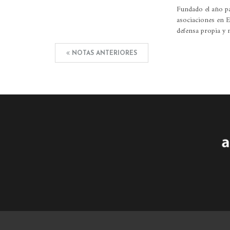
Fundado el año p
asociaciones en E
defensa propia y 
NOTAS ANTERIORES