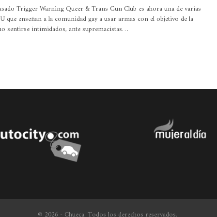
asado Trigger Warning Queer & Trans Gun Club es ahora una de varias
U que enseñan a la comunidad gay a usar armas con el objetivo de la
no sentirse intimidados, ante supremacistas…
© 2026 - Chueca. Todos los derechos reservados.