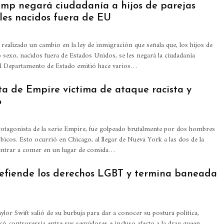
mp negará ciudadanía a hijos de parejas
es nacidos fuera de EU
ealizado un cambio en la ley de inmigración que señala que, los hijos de
 sexo, nacidos fuera de Estados Unidos, se les negará la ciudadanía
l Departamento de Estado emitió hace varios
…
ta de Empire víctima de ataque racista y
o
protagonista de la serie Empire, fue golpeado brutalmente por dos hombres
óbicos.
Esto ocurrió en Chicago, al llegar de Nueva York a las dos de la
entrar a comer en un lugar de comida
…
efiende los derechos LGBT y termina baneada
lor Swift salió de su burbuja para dar a conocer su postura política,
 controversia entre sus seguidores e incluso afecto a la drag queen