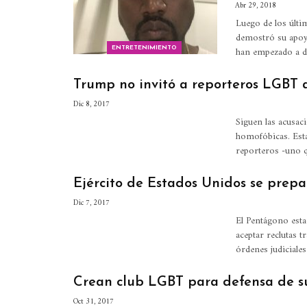
Abr 29, 2018
Luego de los últi
demostró su apoy
han empezado a de
ENTRETENIMIENTO
Trump no invitó a reporteros LGBT a
Dic 8, 2017
Siguen las acusac
homofóbicas. Esta
reporteros -uno 
Ejército de Estados Unidos se prepa
Dic 7, 2017
El Pentágono esta
aceptar reclutas t
órdenes judiciale
Crean club LGBT para defensa de s
Oct 31, 2017