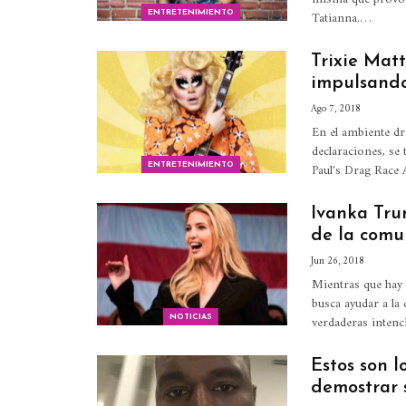
Tatianna.…
ENTRETENIMIENTO
Trixie Mat
impulsando
Ago 7, 2018
En el ambiente dr
declaraciones, se 
Paul's Drag Race
ENTRETENIMIENTO
Ivanka Tru
de la com
Jun 26, 2018
Mientras que hay 
busca ayudar a la
verdaderas intenc
NOTICIAS
Estos son 
demostrar 