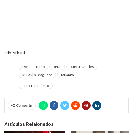
sdhfsfhsuf
Donald Trump
RPDR
RuPaul Charles
RuPaul’s Drag Race
Tatianna
entretenimiento
Compartir
Artículos Relaionados