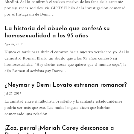
Abedini. Así lo confirmó el stalkeo masivo de los fans de la cantante
por sus redes sociales. via GIPHY El hilo de la investigación comenzó
por el Instagram de Demi.…
La historia del abuelo que confesó su
homosexualidad a los 95 años
Ago 26, 2017
Nunca es tarde para abrir el corazón hacia nuestro verdadero yo. Así lo
demostró Roman Blank, un abuelo que a los 95 años confesó su
homosexualidad. “Hay ciertas cosas que quiero que el mundo sepa”, le
dijo Roman al activista gay Davey…
¿Neymar y Demi Lovato estrenan romance?
Jul 27, 2017
La amistad entre el futbolista brasileño y la cantante estadounidense
podría ser más que eso. Las malas lenguas dicen que habrían
comenzado una relación
¡Zaz, perra! ¡Mariah Carey desconoce a