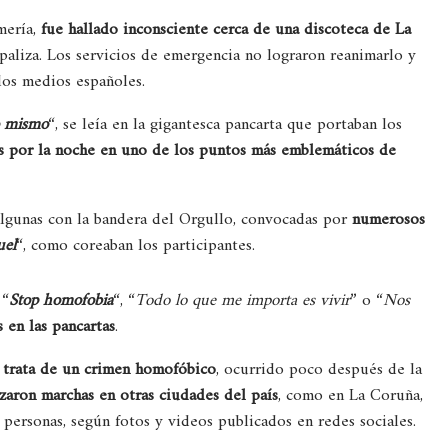
rmería,
fue hallado inconsciente cerca de una discoteca de La
 paliza. Los servicios de emergencia no lograron reanimarlo y
los medios españoles.
o mismo
“, se leía en la gigantesca pancarta que portaban los
es por la noche en uno de los puntos más emblemáticos de
 algunas con la bandera del Orgullo, convocadas por
numerosos
uel
“, como coreaban los participantes.
 “
Stop homofobia
“, “
Todo lo que me importa es vivir
” o “
Nos
 en las pancartas
.
e trata de un crimen homofóbico
, ocurrido poco después de la
zaron marchas en otras ciudades del país
, como en La Coruña,
personas, según fotos y videos publicados en redes sociales.