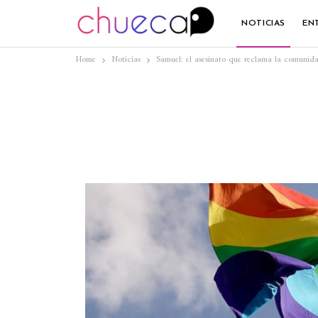
NOTICIAS
EN
Home
Noticias
Samuel: el asesinato que reclama la comuni