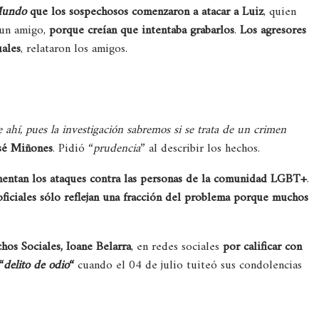
Mundo
que los sospechosos comenzaron a atacar a Luiz
, quien
 un amigo,
porque creían que intentaba grabarlos
.
Los agresores
uales
, relataron los amigos.
 ahí, pues la investigación sabremos si se trata de un crimen
sé Miñones
. Pidió “
prudencia
” al describir los hechos.
entan los ataques contra las personas de la comunidad LGBT+
.
 oficiales sólo reflejan una fracción del problema porque muchos
hos Sociales, Ioane Belarra
, en redes sociales
por calificar con
“
delito de odio
“
cuando el 04 de julio tuiteó sus condolencias