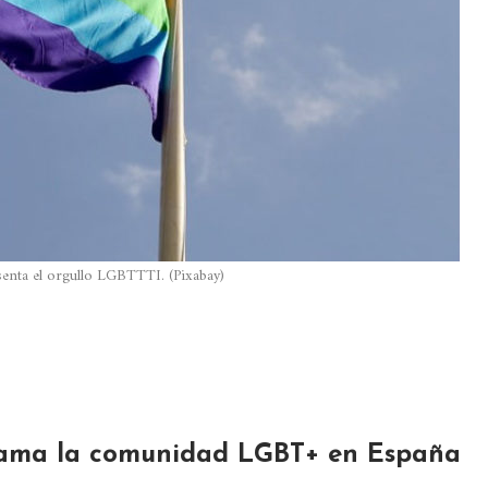
enta el orgullo LGBTTTI. (Pixabay)
clama la comunidad LGBT+ en España