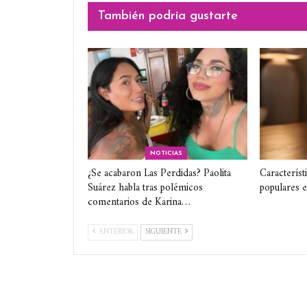
También podría gustarte
NOTICIAS
¿Se acabaron Las Perdidas? Paolita
Característ
Suárez habla tras polémicos
populares 
comentarios de Karina…
ANTERIOR
SIGUIENTE