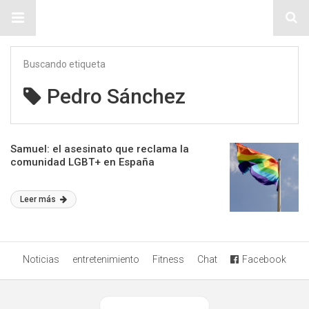
Sitio Chueca LGBT
Buscando etiqueta
Pedro Sánchez
Samuel: el asesinato que reclama la
comunidad LGBT+ en España
Leer más
Noticias
entretenimiento
Fitness
Chat
Facebook
Ver versión desktop