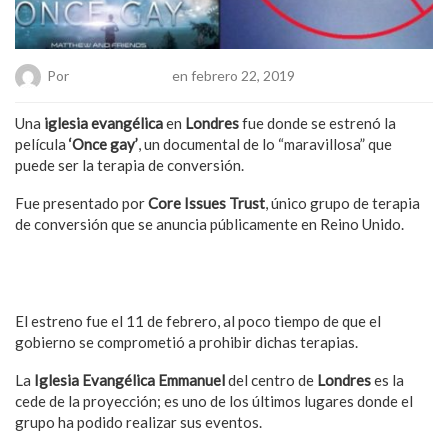
Por
Hanae Pacheco
en febrero 22, 2019
Una
iglesia evangélica
en
Londres
fue donde se estrenó la
película
‘Once gay’
, un documental de lo “maravillosa” que
puede ser la terapia de conversión.
Fue presentado por
Core Issues Trust
, único grupo de terapia
de conversión que se anuncia públicamente en Reino Unido.
También puede interesarte: Nueva York prohíbe las terapias de
conversión en apoyo a la comunidad LGBT
El estreno fue el 11 de febrero, al poco tiempo de que el
gobierno se comprometió a prohibir dichas terapias.
La
Iglesia Evangélica Emmanuel
del centro de
Londres
es la
cede de la proyección; es uno de los últimos lugares donde el
grupo ha podido realizar sus eventos.