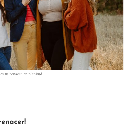
es tu renacer en plenitud
renacer!