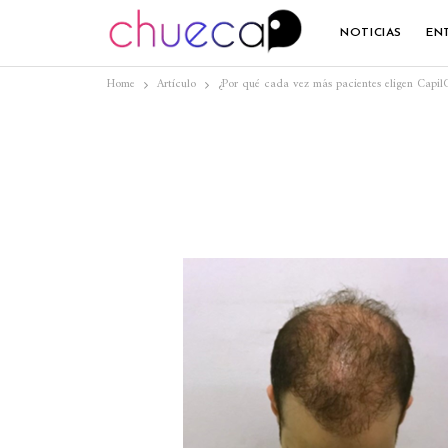
NOTICIAS
EN
Home
Artículo
¿Por qué cada vez más pacientes eligen CapilC