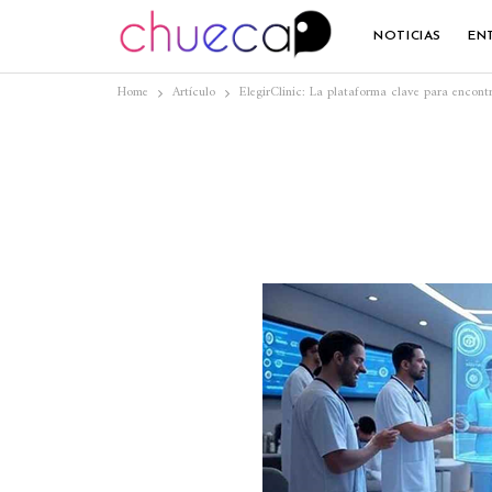
NOTICIAS
EN
Home
Artículo
ElegirClinic: La plataforma clave para encontr