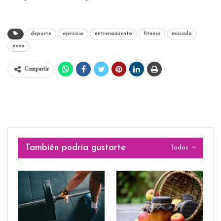
deporte
ejercicio
entrenamiento
fitness
músculo
peso
Compartir
También podría gustarte
Todas