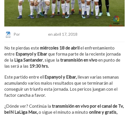
Por
Eduardo Lopez
en abril 17, 2018
No te pierdas este
miércoles 18 de abril
el enfrentamiento
entre
Espanyol y Eibar
que forma parte de la reciente jornada
de la
Liga Santander
, sigue
la
transmisión en vivo
en punto de
las será a las
19:30 hrs.
Este partido entre e
l
Espanyol y Eibar,
llevan varias semanas
acumulando varios malos resultados que se terminarán al
conseguir un triunfo esta jornada. Los pericos juegan con el
factor cancha a favor.
¿Dónde ver? Continúa la
transmisión en vivo por el canal de Tv,
beIN LaLiga Max,
o sigue el minuto a minuto
online y gratis,
aquí.