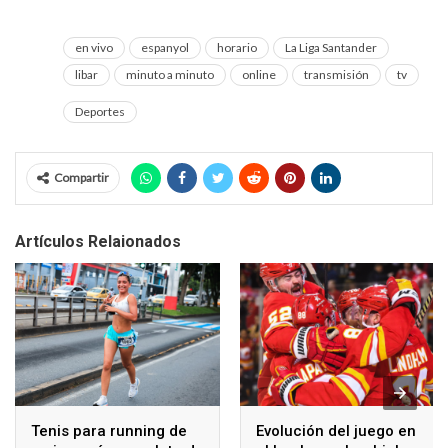
en vivo
espanyol
horario
La Liga Santander
libar
minuto a minuto
online
transmisión
tv
Deportes
Compartir
Artículos Relaionados
Tenis para running de
Evolución del juego en