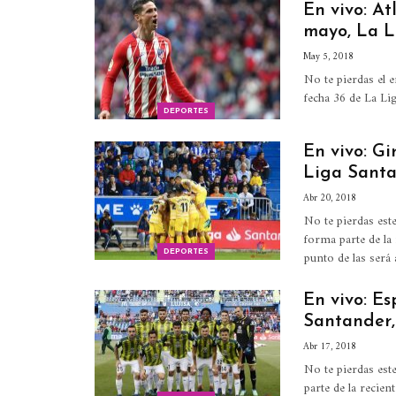
En vivo: A
mayo, La L
May 5, 2018
No te pierdas el 
fecha 36 de La Li
DEPORTES
En vivo: Gi
Liga Santa
Abr 20, 2018
No te pierdas est
forma parte de la 
punto de las será
DEPORTES
En vivo: Es
Santander,
Abr 17, 2018
No te pierdas est
parte de la recien