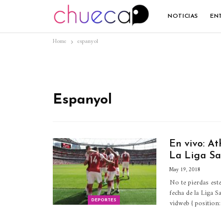
NOTICIAS
EN
Home
espanyol
Espanyol
En vivo: A
La Liga Sa
May 19, 2018
No te pierdas est
fecha de la Liga 
vidweb { position
DEPORTES