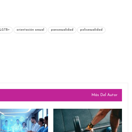
LGTB+
orientación sexual
pansexualidad
polisexualidad
Más Del Autor