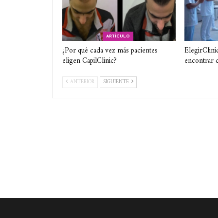
ARTÍCULO
¿Por qué cada vez más pacientes
ElegirClini
eligen CapilClinic?
encontrar c
ANTERIOR
SIGUIENTE