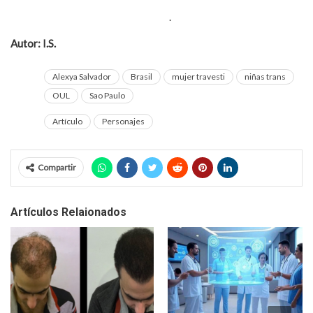
más, la de una pareja gay que adoptó a una niña que había sido
rechazada por 10 más al tener VIH
.
Autor: I.S.
Alexya Salvador
Brasil
mujer travesti
niñas trans
OUL
Sao Paulo
Artículo
Personajes
Compartir
Artículos Relaionados