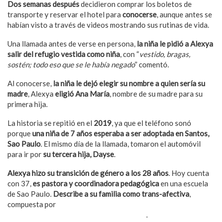
Dos semanas después
decidieron comprar los boletos de
transporte y reservar el hotel para
conocerse
, aunque antes se
habían visto a través de videos mostrando sus rutinas de vida.
Una llamada antes de verse en persona,
la niña le pidió a Alexya
salir del refugio vestida como niña
, con “
vestido, bragas,
sostén; todo eso que se le había negado
” comentó.
Al conocerse,
la niña le dejó elegir su nombre a quien sería su
madre
, Alexya
eligió Ana María
, nombre de su madre para su
primera hija.
La historia se repitió en el
2019
, ya que el teléfono sonó
porque
una niña de 7 años esperaba a ser adoptada en Santos,
Sao Paulo
. El mismo día de la llamada, tomaron el automóvil
para ir por
su tercera hija, Dayse
.
Alexya hizo su transición de género a los 28 años
. Hoy cuenta
con 37,
es pastora y coordinadora pedagógica
en una escuela
de Sao Paulo.
Describe a su familia como trans-afectiva
,
compuesta por
ella, sus hijos Gabriel de 16 años, Ana de 15 y
Dayse de 9, además de su esposo, Roberto
.