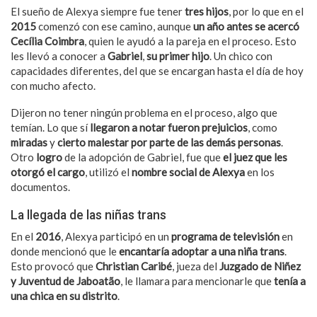
El sueño de Alexya siempre fue tener
tres hijos
, por lo que en el
2015
comenzó con ese camino, aunque
un año antes se acercó
Cecília Coimbra
, quien le ayudó a la pareja en el proceso. Esto
les llevó a conocer a
Gabriel
,
su primer hijo
. Un chico con
capacidades diferentes, del que se encargan hasta el día de hoy
con mucho afecto.
Dijeron no tener ningún problema en el proceso, algo que
temían. Lo que sí
llegaron a notar fueron prejuicios
, como
miradas
y
cierto malestar por parte de las demás personas
.
Otro
logro
de la adopción de Gabriel, fue que
el juez que les
otorgó el cargo
, utilizó el
nombre social de Alexya
en los
documentos.
La llegada de las niñas trans
En el
2016
, Alexya participó en un
programa de televisión
en
donde mencionó que le
encantaría adoptar a una niña trans
.
Esto provocó que
Christian Caribé
, jueza del
Juzgado de Niñez
y Juventud de Jaboatão
, le llamara para mencionarle que
tenía a
una chica en su distrito
.