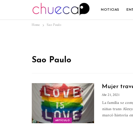
NOTICIAS
EN
Home
Sao Paulo
Sao Paulo
Mujer trave
Abr 21, 2021
La familia se com
niñas trans
Alexy
marcó historia en
ARTÍCULO