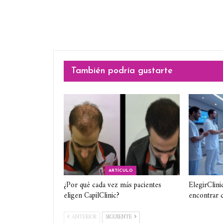
También podría gustarte
ARTÍCULO
¿Por qué cada vez más pacientes
ElegirClini
eligen CapilClinic?
encontrar c
ANTERIOR
SIGUIENTE