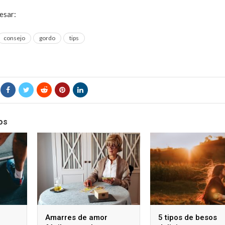
resar:
Mitos sobre las relaciones que no debemos creer
consejo
gordo
tips
os
Amarres de amor
5 tipos de besos