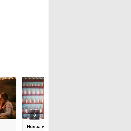
Nunca vuelvas a
¿Tienes un negoc