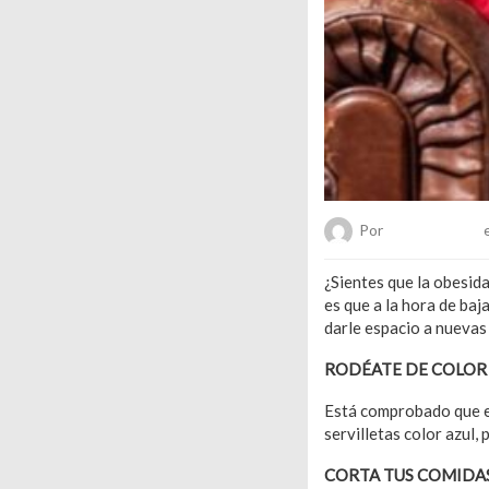
Por
Chueca Team
e
¿Sientes que la obesid
es que a la hora de baj
darle espacio a nuevas 
ROD
É
ATE DE COLOR
Está comprobado que el 
servilletas color azul,
CORTA TUS COMIDA