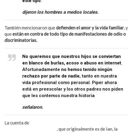
este tipo
.
dijeron los hombres a medios locales.
También mencionaron que
defienden el amor y la vida familiar
, y
que
están en contra de todo tipo de manifestaciones de odio o
discriminatorias.
No queremos que nuestros hijos se conviertan
en blanco de burlas, acoso o abuso en internet
.
Afortunadamente
no hemos tenido ningún
rechazo por parte de nadie
, tanto en nuestra
vida profesional como personal. Piper ahora
está en preescolar y los otros padres nos piden
que les contemos nuestra historia
señalaron.
La cuenta de
Instagram, Three dads and a baby
(
@three_dads_and_a_baby
)
, que originalmente es de Ian, la