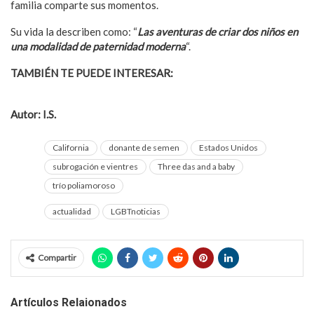
familia comparte sus momentos.
Su vida la describen como: “
Las aventuras de criar dos niños en
una modalidad de paternidad moderna
“.
TAMBIÉN TE PUEDE INTERESAR:
Monogamia o Poliamor:
¿Qué eliges tú para tu relación?
Autor: I.S.
California
donante de semen
Estados Unidos
subrogación e vientres
Three das and a baby
trío poliamoroso
actualidad
LGBTnoticias
Compartir
Artículos Relaionados