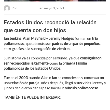
Por
Chueca Team
en mayo 3, 2021
Estados Unidos reconoció la relación
que cuenta con dos hijos
Ian Jenkins
,
Alan Mayfield
y
Jeremy Hodges
forman un
trío
poliamoroso
, que además
son padres de un par de pequeños
,
esto gracias a la
subrogación de vientres
.
Su historia ya es conocida por el mundo, ya que
consiguieron
ser reconocidos legalmente
como la
primera familia
poliamorosa de los Estados Unidos
.
Fue en el
2003
cuando
Alan e Ian
se conocieron y
comenzaron
una relación de pareja
. Años después,
llegó a sus vidas Jeremy
y
juntos decidieron dar el paso hacia un
vínculo poliamoroso
.
TAMBIÉN TE PUEDE INTERESAR:
Lisa Simpson podría ser
bisexual y poliamorosa