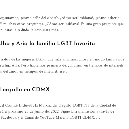
untamos, ¿cómo salir del clóset?, ¿cómo ser lesbiana?, ¿cómo saber si
Y muchas otras preguntas.
¿Cómo ser lesbiana? Es una gran pregunta que
spuestas, sin duda, la respuesta más
…
lba y Aria la familia LGBT favorita
son dos de las mujeres LGBT que más amamos, ahora en modo familia por
 su hija Aria.
Pero hablemos primero de: ¿El amor en tiempos de internet?
 del amor en tiempos de internet, ese
…
l orgullo en CDMX
 del Comité IncluyeT, la Marcha del Orgullo LGBTTTI de la Ciudad de
rá el próximo 25 de Junio del 2022. Sigue la transmisión a través de
de Facebook y el Canal de YouTube Marcha LGBTI CDMX.
…