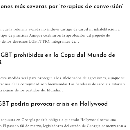
ones más severas por ‘terapias de conversión’
n que la reforma avalada no incluyó castigo de cárcel ni inhabilitación a
 tipo de prácticas
Aunque celebraron la aprobación del paquete de
r de los derechos LGBTTTIQ, integrantes de
…
GBT prohibidas en la Copa del Mundo de
2
sta medida será para proteger a los aficionados de agresiones, aunque se
ersonas de la comunidad son bienvenidas
Las banderas de arcoíris estarían
 tribunas de los partidos del Mundial
…
GBT podría provocar crisis en Hollywood
 propuesta en Georgia podría obligar a que todo Hollywood tome una
to
El pasado 08 de marzo, legisladores del estado de Georgia comenzaron a