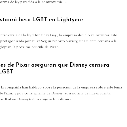
rma de ley parecida a la controversial
…
nstauró beso LGBT en Lightyear
troversia de la ley 'Don't Say Gay', la empresa decidió reinstaurar este
la protagonizada por Buzz
Según reportó Variety, una fuente cercana a la
htyear, la próxima película de Pixar
…
es de Pixar aseguran que Disney censura
 LGBT
la compañía han hablado sobre la posición de la empresa sobre este tema
de Pixar, y por consiguiente de Disney, son noticia de nueva cuenta.
ar Red en Disney+ ahora vuelve la polémica
…