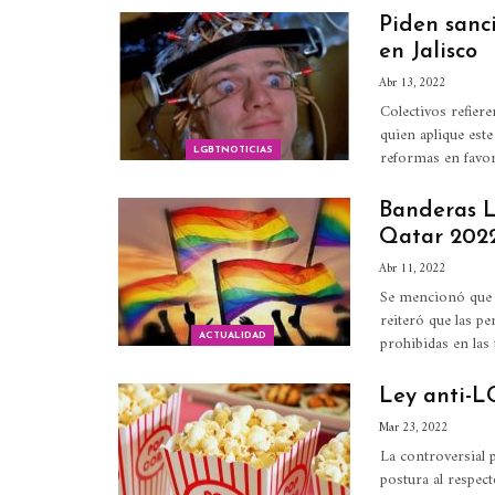
Piden sanci
en Jalisco
Abr 13, 2022
Colectivos refiere
quien aplique este
reformas en favo
LGBTNOTICIAS
Banderas L
Qatar 202
Abr 11, 2022
Se mencionó que e
reiteró que las p
prohibidas en las
ACTUALIDAD
Ley anti-L
Mar 23, 2022
La controversial
postura al respec