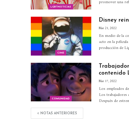
promover una refo
LGBTNOTICIAS
Disney rei
Mar 21, 2022
En medio de la con
acto en la pelícu
producción de Lig
CINE
Trabajador
contenido
Mar 17, 2022
Los empleados de 
Los trabajadores 
Después de estren
COMUNIDAD
NOTAS ANTERIORES