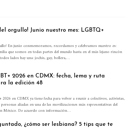
del orgullo! Junio nuestro mes: LGBTQ+
rgullo! En junio conmemoramos, recordamos y celebramos nuestro es:
ilia que somos en todas partes del mundo hasta en el más lejano rincón
 todos lados hay una: jochis, gay, bollera,
…
T+ 2026 en CDMX: fecha, lema y ruta
ra la edición 48
026 en CDMX ya tiene fecha para volver a reunir a colectivos, activistas,
 y personas aliadas en una de las movilizaciones más representativas del
en México.
De acuerdo con información
…
guntado, ¿cómo ser lesbiana? 5 tips que te