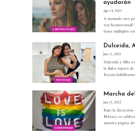
ayudarán
Ago 14, 2025
A menudo nos preg
soy homosexual? 
tiene múltiples re
LGBTNOTICIAS
Dulceida, A
Jun 11, 2025
Dulceida y Alba 
la dulce espera de
Recién hablábamos
NOTICIAS
Marcha de
Jun 21, 2022
Bajo la dirección
México se celebra
nuestra página 
COMUNIDAD