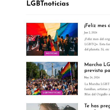
LGBTnoticias
¡Feliz mes 
Jun 2, 2026
¡Feliz mes del o
LGBTQ+. Esta fam
del planeta.
Sí, en
NOTICIAS
Marcha LGB
prevista pa
May 26, 2026
La Marcha LGBT+ 2
familias, artistas
Mes del Orgullo 
LGBTNOTICIAS
Te has pre