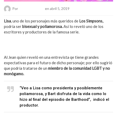
Por
Hanae Pacheco
en abril 5, 2019
Lisa
, uno de los personajes más queridos de
Los Simpsons,
podría ser
bisexual y poliamorosa.
Así lo reveló uno de los
escritores y productores de la famosa serie.
También puede interesarte: Este es el cuento infantil cuyo
personaje principal es una mujer trans
Al Jean quien reveló en una entrevista qe tiene grandes
expectativas para el futuro de dicho personaje; por ello sugirió
que podría tratarse de un
miembro de la comunidad LGBT y no
monógamo.
“Veo a Lisa como presidenta y posiblemente
poliamorosa, y Bart disfruta de la vida como lo
hizo al final del episodio de Barthood”, indicó el
productor.