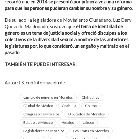
recordó que
en 2014 se presentó por primera vez una reforma
para que las personas pudieran cambiar su nombre y su género
.
De su lado, la legisladora de Movimiento Ciudadano, Luz Dary
Quevedo Maldonado, sostuvo que
el tema de identidad de
género es un tema de justicia social y ofreció disculpas a los
colectivos de la diversidad sexual a nombre de las anteriores
legislaturas por, lo que consideró, un engaño y maltrato en el
pasado
.
TAMBIÉN TE PUEDE INTERESAR:
Baja California Sur emitirá
ley LGBT para proteger sus derechos
Autor: I.S. con información de
El Informador
cambio de género en Morelos
Chihuahua
Ciudad de México
Coahuila
Colima
Congreso de Morelos
Diputados de Morelos
Estado de México
Hidalgo
Jalisco
Legisladores de Morelos
Ley Trans en Morelos