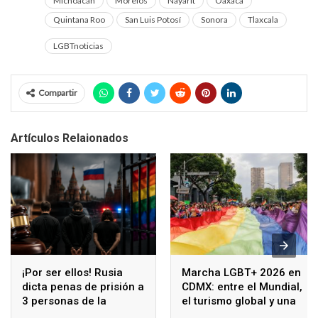
Michoacán
Morelos
Nayarit
Oaxaca
Quintana Roo
San Luis Potosí
Sonora
Tlaxcala
LGBTnoticias
Compartir
Artículos Relaionados
¡Por ser ellos! Rusia
Marcha LGBT+ 2026 en
dicta penas de prisión a
CDMX: entre el Mundial,
3 personas de la
el turismo global y una
comunidad LGBT
capital que se llena de