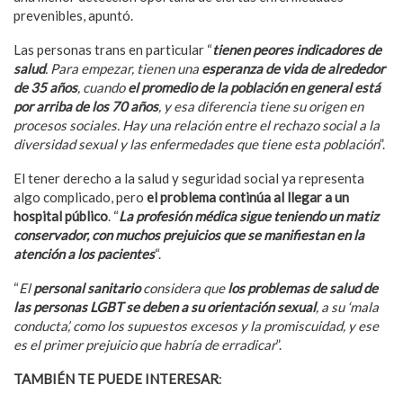
prevenibles, apuntó.
Las personas trans en particular “
tienen peores indicadores de
salud
. Para empezar, tienen una
esperanza de vida de alrededor
de 35 años
, cuando
el promedio de la población en general está
por arriba de los 70 años
, y esa diferencia tiene su origen en
procesos sociales. Hay una relación entre el rechazo social a la
diversidad sexual y las enfermedades que tiene esta población
”.
El tener derecho a la salud y seguridad social ya representa
algo complicado, pero
el problema continúa al llegar a un
hospital público
. “
La profesión médica sigue teniendo un matiz
conservador, con muchos prejuicios que se manifiestan en la
atención a los pacientes
“.
“
El
personal sanitario
considera que
los problemas de salud de
las personas LGBT se deben a su orientación sexual
, a su ‘mala
conducta’, como los supuestos excesos y la promiscuidad, y ese
es el primer prejuicio que habría de erradicar
”.
TAMBIÉN TE PUEDE INTERESAR
:
Pierde su trabajo después
de llamar maricones a usuarios de Twitter en Navidad