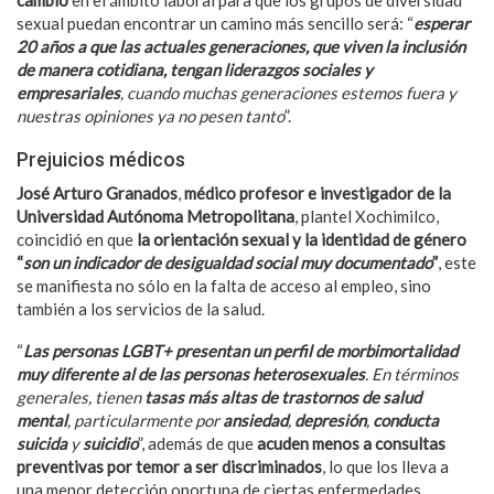
sexual puedan encontrar un camino más sencillo será: “
esperar
20 años a que las actuales generaciones, que viven la inclusión
de manera cotidiana, tengan liderazgos sociales y
empresariales
, cuando muchas generaciones estemos fuera y
nuestras opiniones ya no pesen tanto
”.
Prejuicios médicos
José Arturo Granados
,
médico profesor e investigador de la
Universidad Autónoma Metropolitana
, plantel Xochimilco,
coincidió en que
la orientación sexual y la identidad de género
“
son un indicador de desigualdad social muy documentado
”
, este
se manifiesta no sólo en la falta de acceso al empleo, sino
también a los servicios de la salud.
“
Las personas LGBT+ presentan un perfil de morbimortalidad
muy diferente al de las personas heterosexuales
. En términos
generales, tienen
tasas más altas de trastornos de salud
mental
, particularmente por
ansiedad
,
depresión
,
conducta
suicida
y
suicidio
”, además de que
acuden menos a consultas
preventivas por temor a ser discriminados
, lo que los lleva a
una menor detección oportuna de ciertas enfermedades