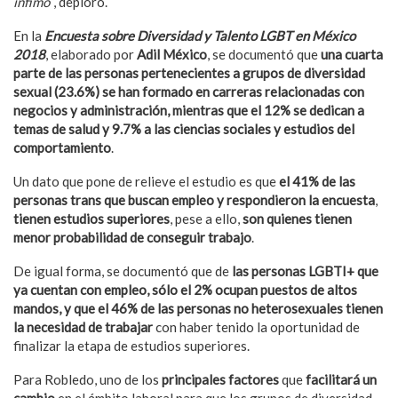
ínfimo
“, deploró.
En la
Encuesta sobre Diversidad y Talento LGBT en México
2018
, elaborado por
Adil México
, se documentó que
una cuarta
parte de las personas pertenecientes a grupos de diversidad
sexual (23.6%) se han formado en carreras relacionadas con
negocios y administración, mientras que el 12% se dedican a
temas de salud y 9.7% a las ciencias sociales y estudios del
comportamiento
.
Un dato que pone de relieve el estudio es que
el 41% de las
personas trans que buscan empleo y respondieron la encuesta
,
tienen estudios superiores
, pese a ello,
son quienes tienen
menor probabilidad de conseguir trabajo
.
De igual forma, se documentó que de
las personas LGBTI+ que
ya cuentan con empleo, sólo el 2% ocupan puestos de altos
mandos, y que el 46% de las personas no heterosexuales tienen
la necesidad de trabajar
con haber tenido la oportunidad de
finalizar la etapa de estudios superiores.
Para Robledo, uno de los
principales factores
que
facilitará un
cambio
en el ámbito laboral para que los grupos de diversidad