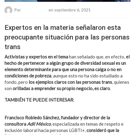
Por
Chueca Team
en septiembre 6, 2021
Expertos en la materia señalaron esta
preocupante situación para las personas
trans
Activistas y expertos en el tema
han señalado que, en efecto,
el
hecho de pertenecer a algún grupo de diversidad sexual es un
elemento determinante para que una persona caiga o no en
condiciones de pobreza
, aunque esto no ha sido estudiado a
fondo, pero
los ejemplos claros con las personas trans
, quienes
son
orilladas a emprender su propio negocio, es claro
.
TAMBIÉN TE PUEDE INTERESAR
:
Enfermera deja su trabajo
por falta de protección frente al coronavirus (Video)
Francisco Robledo Sánchez, fundador y director de la
consultora
Adil México
, especializada en temas de respeto e
inclusión laboral hacia personas LGBTI+,
consideró que la