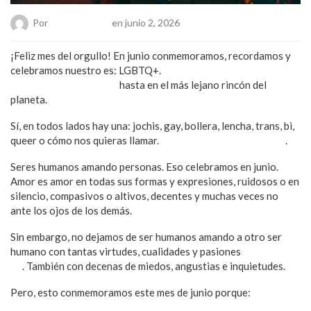
Por
Chueca Team
en junio 2, 2026
¡Feliz mes del orgullo! En junio conmemoramos, recordamos y
celebramos nuestro es: LGBTQ+.
Esta familia que somos en
todas partes del mundo
hasta en el más lejano rincón del
planeta.
Sí, en todos lados hay una: jochis, gay, bollera, lencha, trans, bi,
queer o cómo nos quieras llamar.
Humanos amando humanos
.
Seres humanos amando personas. Eso celebramos en junio.
Amor es amor en todas sus formas y expresiones, ruidosos o en
silencio, compasivos o altivos, decentes y muchas veces no
ante los ojos de los demás.
Sin embargo, no dejamos de ser humanos amando a otro ser
humano con tantas virtudes, cualidades y pasiones
como tú y
yo
. También con decenas de miedos, angustias e inquietudes.
Pero, esto conmemoramos este mes de junio porque: