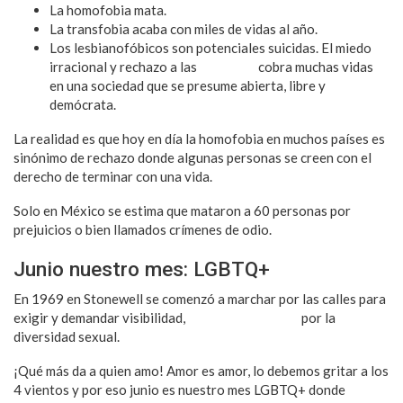
La homofobia mata.
La transfobia acaba con miles de vidas al año.
Los lesbianofóbicos son potenciales suicidas. El miedo
irracional y rechazo a las
lesbianas
cobra muchas vidas
en una sociedad que se presume abierta, libre y
demócrata.
La realidad es que hoy en día la homofobia en muchos países es
sinónimo de rechazo donde algunas personas se creen con el
derecho de terminar con una vida.
Solo en México se estima que mataron a 60 personas por
prejuicios o bien llamados crímenes de odio.
Junio nuestro mes: LGBTQ+
En 1969 en Stonewell se comenzó a marchar por las calles para
exigir y demandar visibilidad,
respeto e igualdad
por la
diversidad sexual.
¡Qué más da a quien amo! Amor es amor, lo debemos gritar a los
4 vientos y por eso junio es nuestro mes LGBTQ+ donde