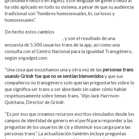
(pronombre neutro en inglés). Este lenguaje de género neutral
ha sido aplicado en todo su sistema, a pesar de que su audiencia
tradicional son “hombres homosexuales, bi, curiosos y
homosexuales”.
De hecho estos cambios
coinciden con la Semana de
Sensibilización Transgénero
, y son el resultado de una
encuesta de 5.500 usuarios trans de la app, así como una
consulta con el Centro Nacional para la Igualdad Transgénero,
según
engadget.com.
“Una cosa que escuchamos una y otra vez de las
personas trans
usando Grindr fue que no se sentían bienvenidos
y que sus
compañeros no transgénero solo querían preguntarles sobre lo
que significa ser trans o ser abordado sin saber cómo hablar
respetuosamente sobre temas trans. “dijo Jack Harrison-
Quintana, Director de Grindr.
“Es por eso que creamos recursos escritos vinculados desde los
campos de identidad de género en el perfil para responder a las
preguntas de los usuarios de cis y disminuir esa carga para las
personas trans”. La actualización también incluye preguntas