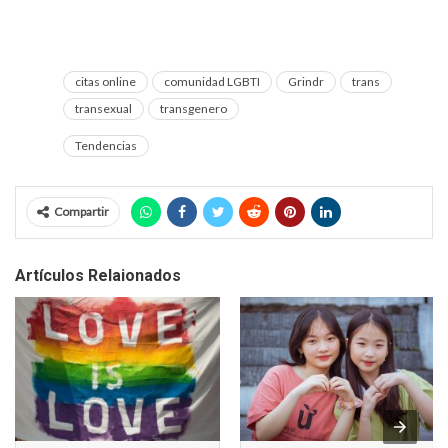
citas online
comunidad LGBTI
Grindr
trans
transexual
transgenero
Tendencias
Compartir
Artículos Relaionados