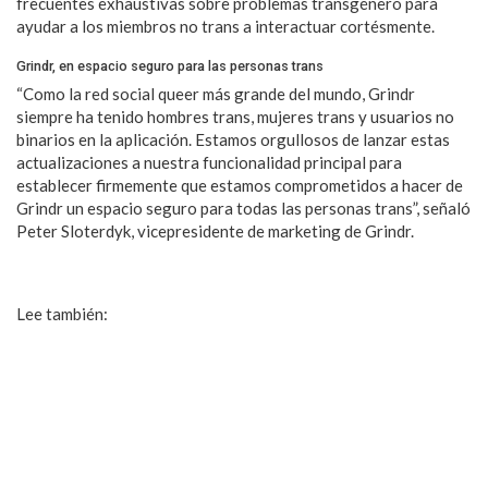
frecuentes exhaustivas sobre problemas transgénero para
ayudar a los miembros no trans a interactuar cortésmente.
Grindr, en espacio seguro para las personas trans
“Como la red social queer más grande del mundo, Grindr
siempre ha tenido hombres trans, mujeres trans y usuarios no
binarios en la aplicación. Estamos orgullosos de lanzar estas
actualizaciones a nuestra funcionalidad principal para
establecer firmemente que estamos comprometidos a hacer de
Grindr un espacio seguro para todas las personas trans”, señaló
Peter Sloterdyk, vicepresidente de marketing de Grindr.
Lee también:
¿El gobierno de Egipto está usando Grindr para
detener a homosexuales?
Muere creador de Gaydar, visionario de las citas gays en línea
Increíble: App de reconocimiento facial puede saber si una
persona es gay