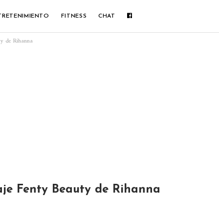
TRETENIMIENTO
FITNESS
CHAT
uty de Rihanna
aje Fenty Beauty de Rihanna