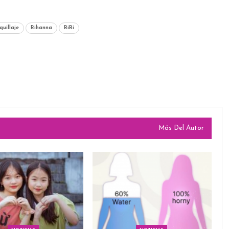
uillaje
Rihanna
RiRi
Más Del Autor