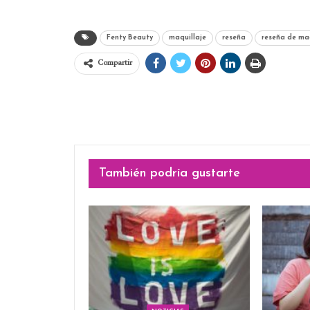
Fenty Beauty
maquillaje
reseña
reseña de maq
Compartir
También podría gustarte