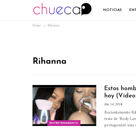
NOTICIAS
EN
Home
Rihanna
Rihanna
Estos homb
hoy (Vídeo
Abr 14, 2018
Recientemente Rih
trata de 'Body La
protagonizó una 
ENTRETENIMIENTO