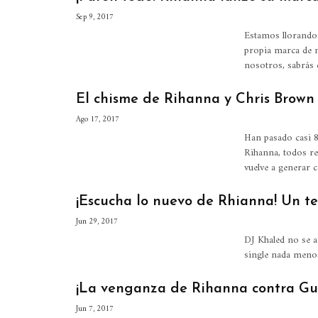
Sep 9, 2017
Estamos llorando
propia marca de m
nosotros, sabrás
El chisme de Rihanna y Chris Brown
Ago 17, 2017
Han pasado casi 8
Rihanna, todos re
vuelve a generar 
¡Escucha lo nuevo de Rhianna! Un 
Jun 29, 2017
DJ Khaled no se a
single nada menos
¡La venganza de Rihanna contra Gu
Jun 7, 2017