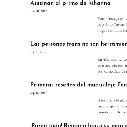
Asesinan al primo de Rihanna
Dic 28, 2017
Foto: Instagram @
su primo Tavon de
hogar familiar. L
Las personas trans no son herramie
Dic 2, 2017
En el lanzamiento
cuestionada por u
sus campañas de 
Primeras reseñas del maquillaje Fe
Sep 18, 2017
Hace poco te plat
maquillaje llamad
mundo anheló con
¡Paren todo! Rihanna lanzó su marc