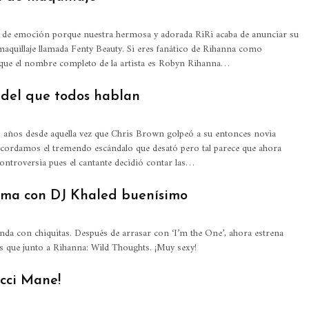
 de emoción porque nuestra hermosa y adorada RiRi acaba de anunciar su
aquillaje llamada Fenty Beauty. Si eres fanático de Rihanna como
 que el nombre completo de la artista es Robyn Rihanna…
 del que todos hablan
 años desde aquella vez que Chris Brown golpeó a su entonces novia
cordamos el tremendo escándalo que desató pero tal parece que ahora
controversia pues el cantante decidió contar las…
tema con DJ Khaled buenísimo
nda con chiquitas. Después de arrasar con ‘I’m the One’, ahora estrena
 que junto a Rihanna: Wild Thoughts. ¡Muy sexy!
cci Mane!