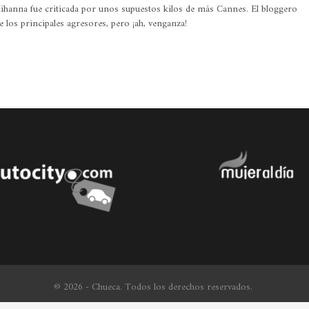
hanna fue criticada por unos supuestos kilos de más Cannes. El bloggero
 los principales agresores, pero ¡ah, venganza!
© 2026 - Chueca. Todos los derechos reservados.