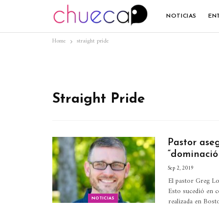
NOTICIAS
EN
Home
straight pride
Straight Pride
Pastor ase
“dominació
Sep 2, 2019
El pastor Greg L
Esto sucedió en c
realizada en Bost
NOTICIAS