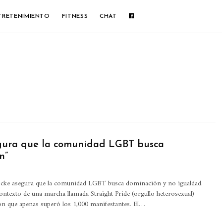
TRETENIMIENTO
FITNESS
CHAT
gura que la comunidad LGBT busca
n”
ocke asegura que la comunidad LGBT busca dominación y no igualdad.
ontexto de una marcha llamada Straight Pride (orgullo heterosexual)
on que apenas superó los 1,000 manifestantes.
El
…