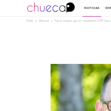
NOTICIAS
EN
Home
Noticias
Pastor asegura que la comunidad LGBT busc