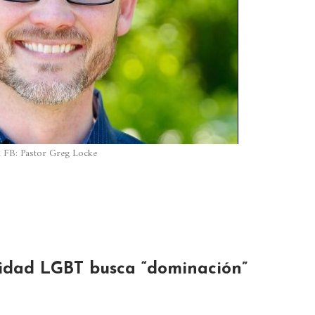
 FB: Pastor Greg Locke
idad LGBT busca “dominación”