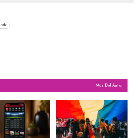
pride
Más Del Autor