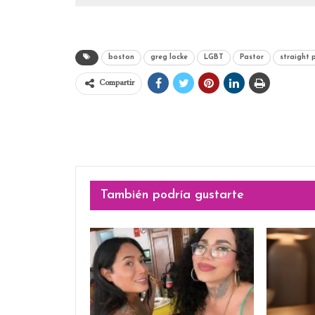
boston
greg locke
LGBT
Pastor
straight 
Compartir
También podría gustarte