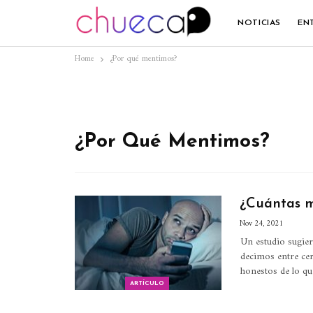
NOTICIAS
EN
Home
¿Por qué mentimos?
¿Por Qué Mentimos?
¿Cuántas m
Nov 24, 2021
Un estudio sugier
decimos entre ce
honestos de lo qu
ARTÍCULO