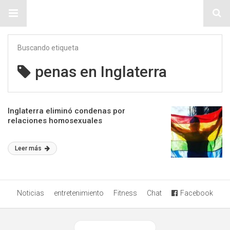
Sitio Chueca LGBT
Buscando etiqueta
penas en Inglaterra
Inglaterra eliminó condenas por
relaciones homosexuales
Leer más
Noticias
entretenimiento
Fitness
Chat
Facebook
Ver versión desktop