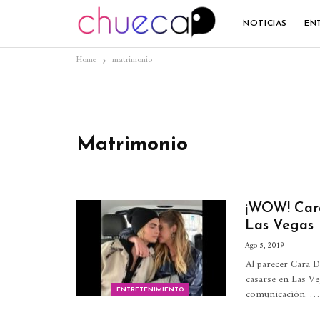
NOTICIAS
EN
Home
matrimonio
Matrimonio
¡WOW! Cara
Las Vegas
Ago 5, 2019
Al parecer Cara D
casarse en Las Ve
comunicación.
…
ENTRETENIMIENTO