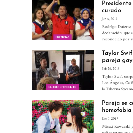
Presidente 
curado
Jun 5, 2019
Rodrigo Duterte, 
declaración, que a
reconocido por s
NOTICIAS
Taylor Swi
pareja gay
Feb 26, 2019
Taylor Swift sorp
Los Ángeles, Cali
la Taberna Sycamo
ENTRETENIMIENTO
Pareja se c
homofobia
Ene 7, 2019
Misati Kawasaki y
gritar su amor a 