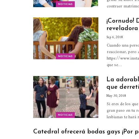
contraer matrimo
NOTICIAS
¡Cornudo! D
reveladora
Sep 6, 2018
Cuando una person
reaccionar, pero e
https://www.inst
NOTICIAS
que se…
La adorabl
que derret
May 30, 2018
Si eres de los que
gran paso en tu r
lesbianas te hará
NOTICIAS
Catedral ofrecerá bodas gays ¡Por p