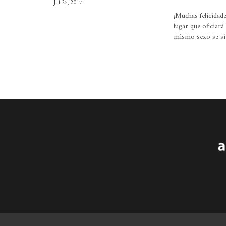
Jul 25, 2017
¡Muchas felicidade
lugar que oficiará
mismo sexo se si