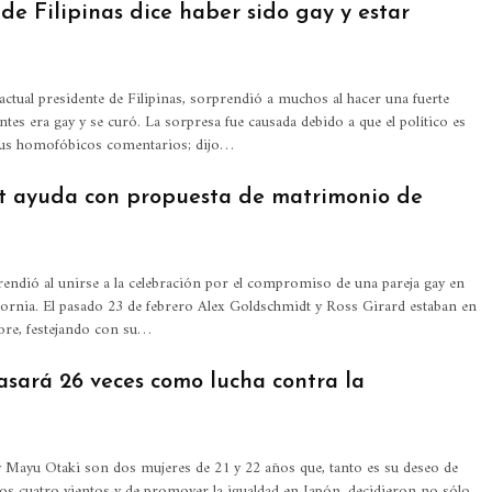
de Filipinas dice haber sido gay y estar
actual presidente de Filipinas, sorprendió a muchos al hacer una fuerte
ntes era gay y se curó.
La sorpresa fue causada debido a que el político es
us homofóbicos comentarios; dijo
…
ft ayuda con propuesta de matrimonio de
rendió al unirse a la celebración por el compromiso de una pareja gay en
fornia.
El pasado 23 de febrero Alex Goldschmidt y Ross Girard estaban en
re, festejando con su
…
asará 26 veces como lucha contra la
 Mayu Otaki son dos mujeres de 21 y 22 años que, tanto es su deseo de
los cuatro vientos y de promover la igualdad en Japón, decidieron no sólo