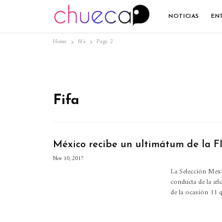
NOTICIAS
EN
Home
fifa
Page 2
Fifa
México recibe un ultimátum de la FI
Nov 10, 2017
La Selección Mexi
conducta de la af
de la ocasión 11