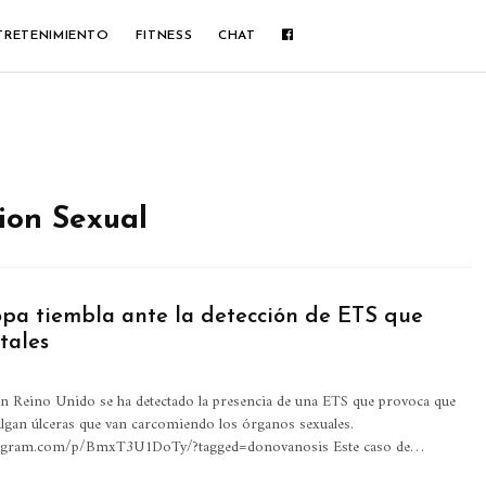
TRETENIMIENTO
FITNESS
CHAT
ion Sexual
pa tiembla ante la detección de ETS que
tales
n Reino Unido se ha detectado la presencia de una ETS que provoca que
salgan úlceras que van carcomiendo los órganos sexuales.
tagram.com/p/BmxT3U1DoTy/?tagged=donovanosis Este caso de…