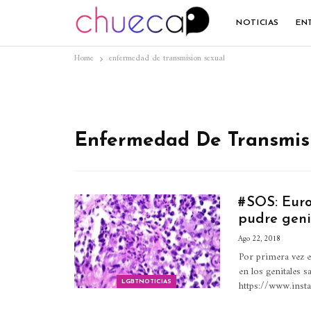
NOTICIAS
EN
Home
enfermedad de transmision sexual
Enfermedad De Transmis
#SOS: Euro
pudre geni
Ago 22, 2018
Por primera vez e
en los genitales 
https://www.ins
LGBTNOTICIAS