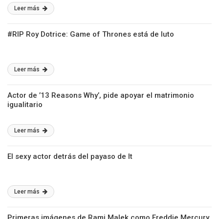
Leer más
#RIP Roy Dotrice: Game of Thrones está de luto
Leer más
Actor de ’13 Reasons Why’, pide apoyar el matrimonio
igualitario
Leer más
El sexy actor detrás del payaso de It
Leer más
Primeras imágenes de Rami Malek como Freddie Mercury