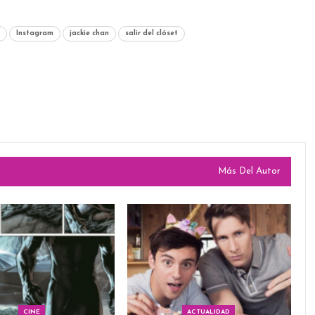
Instagram
jackie chan
salir del clóset
Más Del Autor
CINE
ACTUALIDAD