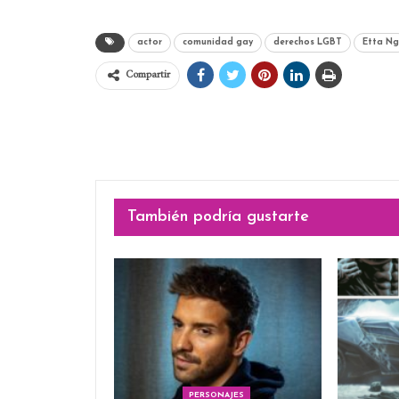
actor
comunidad gay
derechos LGBT
Etta Ng
Compartir
También podría gustarte
PERSONAJES