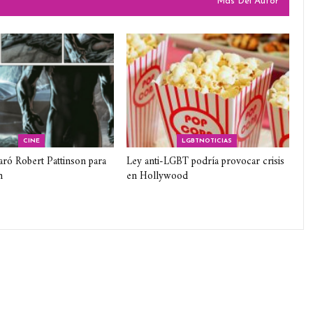
Más Del Autor
CINE
LGBTNOTICIAS
aró Robert Pattinson para
Ley anti-LGBT podría provocar crisis
n
en Hollywood