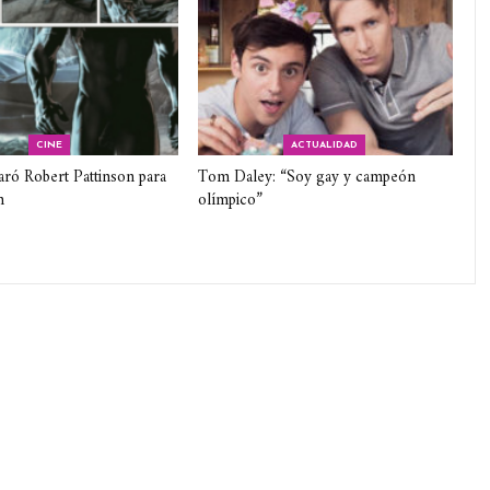
CINE
ACTUALIDAD
aró Robert Pattinson para
Tom Daley: “Soy gay y campeón
n
olímpico”