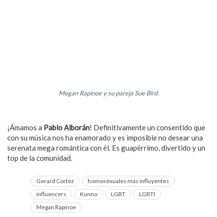
Megan Rapinoe y su pareja Sue Bird.
Por cierto, ¿sabes que todas estas futbolistas son pareja?
¡Ámamos a
Pablo Alborán
! Definitivamente un consentido que
con su música nos ha enamorado y es imposible no desear una
serenata mega romántica con él. Es guapérrimo, divertido y un
top de la comunidad.
Gerard Cortez
homosexuales más influyentes
influencers
Kunno
LGBT
LGBTI
Megan Rapinoe