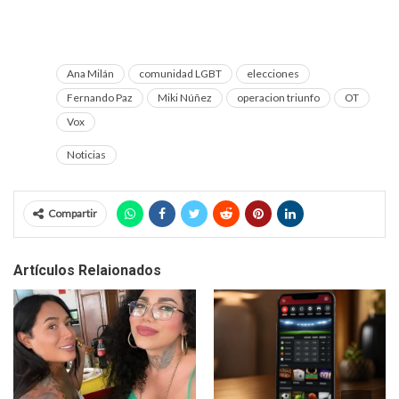
Ana Milán
comunidad LGBT
elecciones
Fernando Paz
Miki Núñez
operacion triunfo
OT
Vox
Noticias
Compartir
Artículos Relaionados