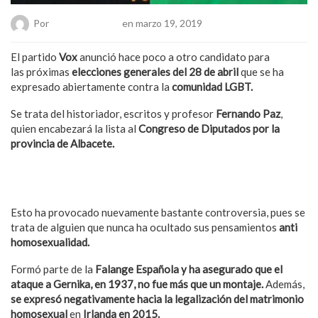
Por
Hanae Pacheco
en marzo 19, 2019
El partido
Vox
anunció hace poco a otro candidato para
las próximas
elecciones generales del 28 de abril
que se ha
expresado abiertamente contra la
comunidad LGBT.
Se trata del historiador, escritos y profesor
Fernando Paz
,
quien encabezará la lista al
Congreso de Diputados por la
provincia de Albacete.
También puede interesarte: Vox va contra el Orgullo LGBT y
matrimonio igualitario
Esto ha provocado nuevamente bastante controversia, pues se
trata de alguien que nunca ha ocultado sus pensamientos
anti
homosexualidad.
Formó parte de la
Falange Española y ha asegurado que el
ataque a Gernika, en 1937, no fue más que un montaje.
Además,
se expresó negativamente hacia la legalización del matrimonio
homosexual
en
Irlanda en 2015.