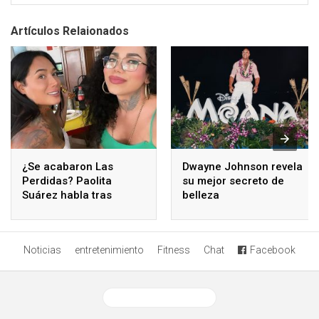
Artículos Relaionados
¿Se acabaron Las
Dwayne Johnson revela
Perdidas? Paolita
su mejor secreto de
Suárez habla tras
belleza
polémicos comentarios
de Karina Torres
Noticias
entretenimiento
Fitness
Chat
Facebook
Ver versión desktop