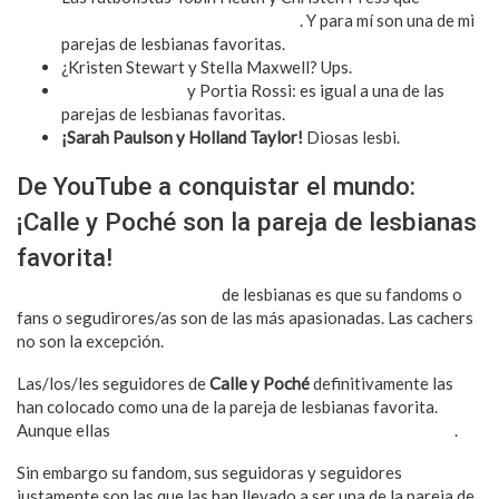
amamos desde el inicio del Preth
. Y para mí son una de mi
parejas de lesbianas favoritas.
¿Kristen Stewart y Stella Maxwell? Ups.
Ellen Degeneres
y Portia Rossi: es igual a una de las
parejas de lesbianas favoritas.
¡Sarah Paulson y Holland Taylor!
Diosas lesbi.
De YouTube a conquistar el mundo:
¡Calle y Poché son la pareja de lesbianas
favorita!
Algo que amo de la mayoría
de lesbianas es que su fandoms o
fans o segudirores/as son de las más apasionadas. Las cachers
no son la excepción.
Las/los/les seguidores de
Calle y Poché
definitivamente las
han colocado como una de la pareja de lesbianas favorita.
Aunque ellas
se identifiquen más siendo queers o bisexuales
.
Sin embargo su fandom, sus seguidoras y seguidores
justamente son las que las han llevado a ser una de la pareja de