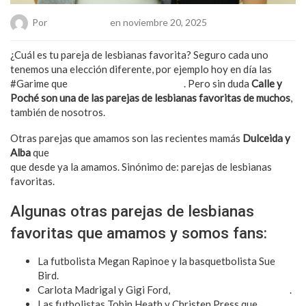
Por
Chueca Team
en noviembre 20, 2025
¿Cuál es tu pareja de lesbianas favorita? Seguro cada uno
tenemos una elección diferente, por ejemplo hoy en día las
#Garime que
sin ser pareja las amamos
. Pero sin duda
Calle y
Poché son una de las parejas de lesbianas favoritas de muchos
,
también de nosotros.
Otras parejas que amamos son las recientes mamás
Dulceida y
Alba
que
acaban de compartirnos el nacimiento de su hija Aria
que desde ya la amamos. Sinónimo de: parejas de lesbianas
favoritas.
Algunas otras parejas de lesbianas
favoritas que amamos y somos fans:
La futbolista Megan Rapinoe y la basquetbolista Sue
Bird.
Carlota Madrigal y Gigi Ford,
dos influencers super cute
.
Las futbolistas Tobin Heath y Christen Press que
mega