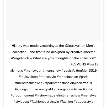
History was made yesterday at the @louisvuitton Men’s
collection – the first to be designed by creative director
#VirgilAbloh – What are your thoughts on the collection?
________________________________ #LVMENS #lvss19
#lvmens #menswear #mensshow #LouisVuittonMenSS19
#louisvuitton #mensstyle #mensfashion #paris
#mensfashionweek #parismensfashionweek #ss19
#springsummer #virgilabloh #virgilforlv #love #pride
#proudmoment #historymade #firstmensshow #menstyle
#stylepost #fashionpost #style #fashion #dapperstyle