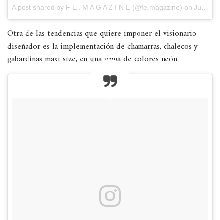
A post shared by
F E . M A G A Z I N E
(@fe.magazine) on
Jun 24, 2018 at 5:32am PDT
Otra de las tendencias que quiere imponer el visionario
diseñador es la implementación de chamarras, chalecos y
gabardinas maxi size, en una gama de colores neón.