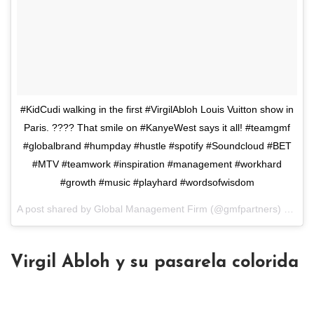
#KidCudi walking in the first #VirgilAbloh Louis Vuitton show in
Paris. ???? That smile on #KanyeWest says it all! #teamgmf
#globalbrand #humpday #hustle #spotify #Soundcloud #BET
#MTV #teamwork #inspiration #management #workhard
#growth #music #playhard #wordsofwisdom
A post shared by
Global Management Firm
(@gmfpartners) on
Jun
Virgil Abloh y su pasarela colorida