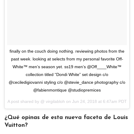
finally on the couch doing nothing. reviewing photos from the
past week. looking at selects from my personal favorite Off-
White™ men’s season yet. ss19 men’s @Off____White™
collection titled “Dondi White” set design c/o
@ceciledigiovanni styling c/o @stevie_dance photography c/o
@fabienmontique @studiopremices
A post shared by @
virgilabloh
on
Jun 24, 2018 at 6:47am PDT
¿Qué opinas de esta nueva faceta de Louis
Vuitton?