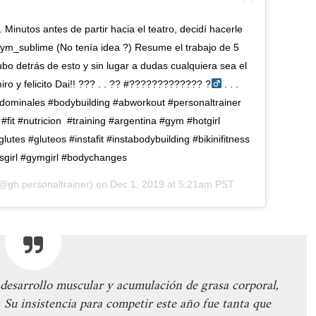
. Minutos antes de partir hacia el teatro, decidí hacerle
ym_sublime (No tenía idea ?) Resume el trabajo de 5
bo detrás de esto y sin lugar a dudas cualquiera sea el
iro y felicito Dai!! ??? . . ?? #????????????? ?‍
. . .
dominales #bodybuilding #abworkout #personaltrainer
#fit #nutricion #training #argentina #gym #hotgirl
lutes #gluteos #instafit #instabodybuilding #bikinifitness
nessgirl #gymgirl #bodychanges
@gh.personaltrainer) on
Dec 1, 2019 at 5:21am PST
desarrollo muscular y acumulación de grasa corporal,
 Su insistencia para competir este año fue tanta que