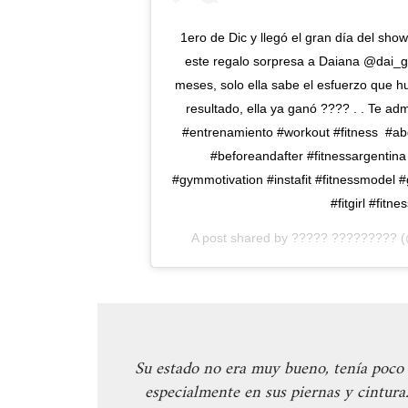
1ero de Dic y llegó el gran día del show
este regalo sorpresa a Daiana @dai_g
meses, solo ella sabe el esfuerzo que hu
resultado, ella ya ganó ???? . . Te adm
#entrenamiento #workout #fitness #ab
#beforeandafter #fitnessargentina 
#gymmotivation #instafit #fitnessmodel #g
#fitgirl #fit
A post shared by
????? ?????????
(
Su estado no era muy bueno, tenía poco 
especialmente en sus piernas y cintura.