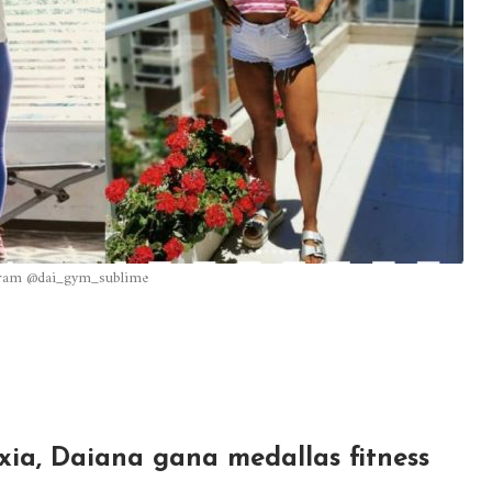
ram @dai_gym_sublime
xia, Daiana gana medallas fitness