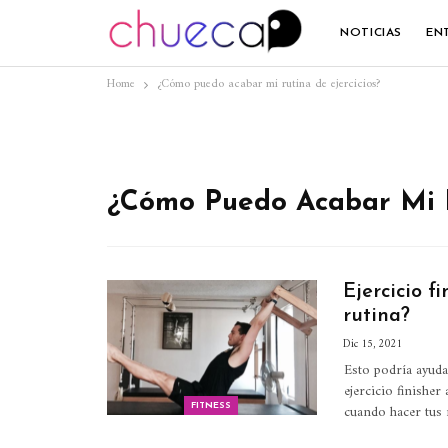
NOTICIAS
EN
Home
¿Cómo puedo acabar mi rutina de ejercicios?
¿Cómo Puedo Acabar Mi R
Ejercicio f
rutina?
Dic 15, 2021
Esto podría ayuda
ejercicio finisher
cuando hacer tus 
FITNESS