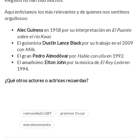
elegidos no han sido muchos.
Aquí enlistamos los más relevantes y de quienes nos sentimos
orgullosos:
Alec Guiness
en 1958 por su interpretación en
El Puente
sobre el río Kwai.
El guionista
Dustin Lance Black
por su trabajo en el 2009
con
Milk
.
El gran
Pedro Almodóvar
por
Hable con ella
en 1992.
El amadisimo
Elton John
por la música de
El Rey León
en
1994.
¿Qué otros actores o actrices recuerdas?
Recordemos a los ganadores de los Premios Esland en este
2023.
comunidad LGBT
premios Oscar
entretenimiento