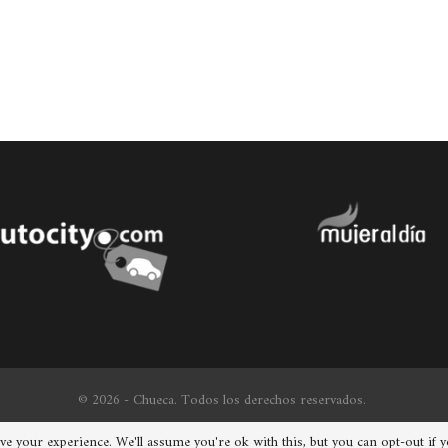
© 2026 - Chueca. Todos los derechos reservados.
e your experience. We'll assume you're ok with this, but you can opt-out if 