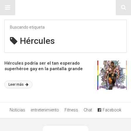
Sitio Chueca LGBT
Buscando etiqueta
Hércules
Hércules podría ser el tan esperado
superhéroe gay en la pantalla grande
Leer más
Noticias
entretenimiento
Fitness
Chat
Facebook
Ver versión desktop