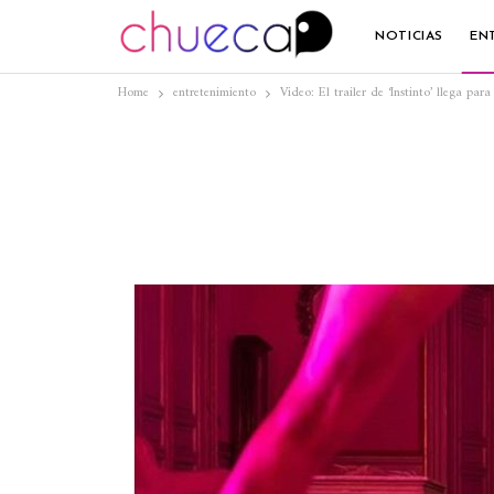
NOTICIAS
EN
Home
entretenimiento
Video: El trailer de ‘Instinto’ llega p