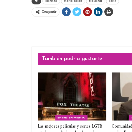
Instinto
mario casas
Movistar
serie
Compartir
También podría gustarte
ENTRETENIMIENTO
Las mejores películas y series LGTB
Comunidad