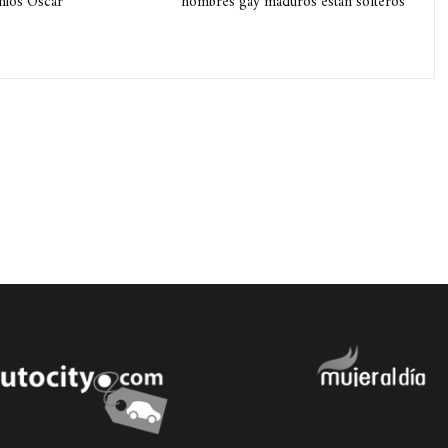
mios Óscar
hombres gay maduros están solteros