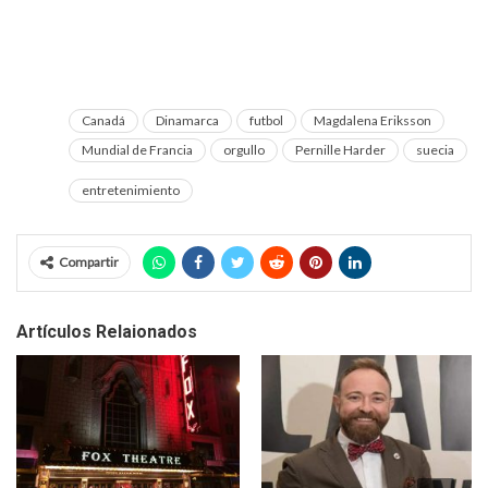
Canadá
Dinamarca
futbol
Magdalena Eriksson
Mundial de Francia
orgullo
Pernille Harder
suecia
entretenimiento
Compartir
Artículos Relaionados