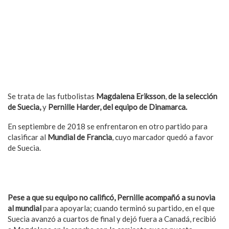
Se trata de las futbolistas
Magdalena Eriksson
,
de la selección
de Suecia,
y
Pernille Harder,
del equipo de Dinamarca.
En septiembre de 2018 se enfrentaron en otro partido para
clasificar al
Mundial de Francia
, cuyo marcador quedó a favor
de Suecia.
También puede interesarte: Martínez-Almeida defiende la
permanencia del Orgullo en Madrid
Pese a que su equipo no calificó, Pernille acompañó a su novia
al mundial
para apoyarla; cuando terminó su partido, en el que
Suecia avanzó a cuartos de final y dejó fuera a Canadá, recibió